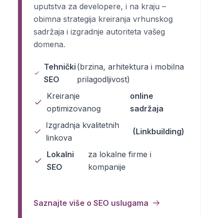
uputstva za developere, i na kraju –
obimna strategija kreiranja vrhunskog
sadržaja i izgradnje autoriteta vašeg
domena.
Tehnički
(brzina, arhitektura i mobilna
SEO
prilagodljivost)
Kreiranje
online
optimizovanog
sadržaja
Izgradnja kvalitetnih
(Linkbuilding)
linkova
Lokalni
za lokalne firme i
SEO
kompanije
Saznajte više o SEO uslugama