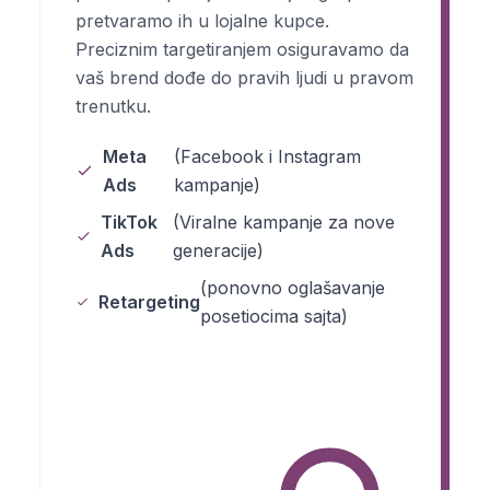
pretvaramo ih u lojalne kupce.
Preciznim targetiranjem osiguravamo da
vaš brend dođe do pravih ljudi u pravom
trenutku.
Meta
(Facebook i Instagram
Ads
kampanje)
TikTok
(Viralne kampanje za nove
Ads
generacije)
(ponovno oglašavanje
Retargeting
posetiocima sajta)