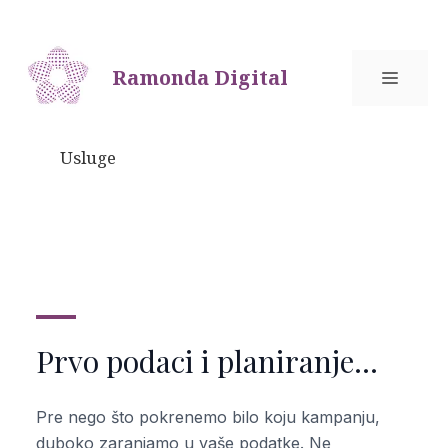
Skip
to
content
Ramonda Digital
MEN
Usluge
Prvo podaci i planiranje…
Pre nego što pokrenemo bilo koju kampanju,
duboko zaranjamo u vaše podatke. Ne