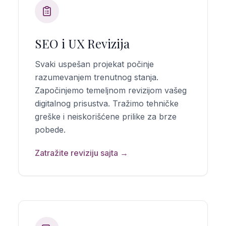
SEO i UX Revizija
Svaki uspešan projekat počinje
razumevanjem trenutnog stanja.
Započinjemo temeljnom revizijom vašeg
digitalnog prisustva. Tražimo tehničke
greške i neiskorišćene prilike za brze
pobede.
Zatražite reviziju sajta →