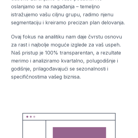
oslanjamo se na nagađanja – temeljno
istražujemo vašu ciljnu grupu, radimo njenu
segmentaciju i kreiramo precizan plan delovanja.
Ovaj fokus na analitiku nam daje čvrstu osnovu
za rast i najbolje moguće izglede za vaš uspeh.
Naš pristup je 100% transparentan, a rezultate
merimo i analiziramo kvartalno, polugodišnje i
godišnje, prilagođavajući se sezonalnosti i
specifičnostima vašeg biznisa.