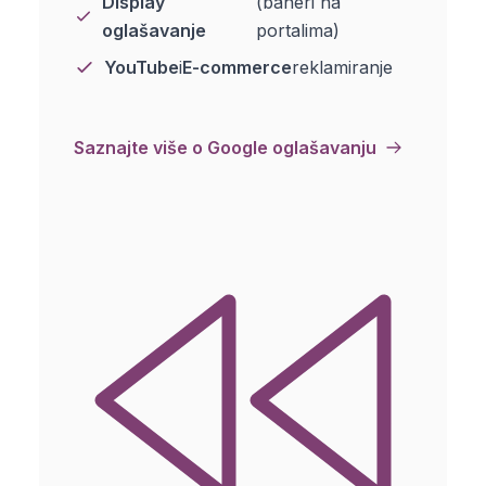
Display
(baneri na
oglašavanje
portalima)
YouTube
i
E-commerce
reklamiranje
Saznajte više o Google oglašavanju