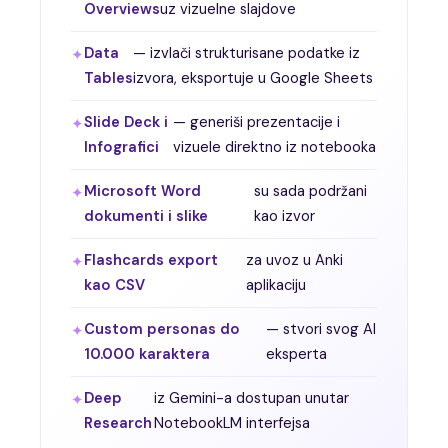
Overviews
uz vizuelne slajdove
Data
— izvlači strukturisane podatke iz
Tables
izvora, eksportuje u Google Sheets
Slide Deck i
— generiši prezentacije i
Infografici
vizuele direktno iz notebooka
Microsoft Word
su sada podržani
dokumenti i slike
kao izvor
Flashcards export
za uvoz u Anki
kao CSV
aplikaciju
Custom personas do
— stvori svog AI
10.000 karaktera
eksperta
Deep
iz Gemini-a dostupan unutar
Research
NotebookLM interfejsa