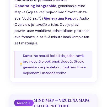
Generating Infographic
, generisanje Mind
Map-a (koji se već pojavio kao “Povrtnjak za
sve: Vodič za…”) i
Generating Report
. Audio
Overview je takođe u toku. Ovo je pravi
power-user workflow: jednim klikom pokreneš
sve formate, a za 2-3 minuta imaš kompletan
set materijala.
Savet: ne moraš čekati da jedan završi
pre nego što pokreneš sledeći. Studio
generiše sve paralelno — pokreni ih sve
odjednom i uštedeš vreme.
MIND MAP — VIZUELNA MAPA
KORAK 4
CELOKUPNE TEME