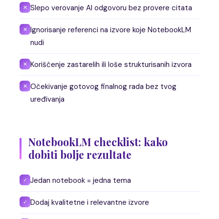
Slepo verovanje AI odgovoru bez provere citata
✕
Ignorisanje referenci na izvore koje NotebookLM
✕
nudi
Korišćenje zastarelih ili loše strukturisanih izvora
✕
Očekivanje gotovog finalnog rada bez tvog
✕
uređivanja
NotebookLM checklist: kako
dobiti bolje rezultate
Jedan notebook = jedna tema
✓
Dodaj kvalitetne i relevantne izvore
✓