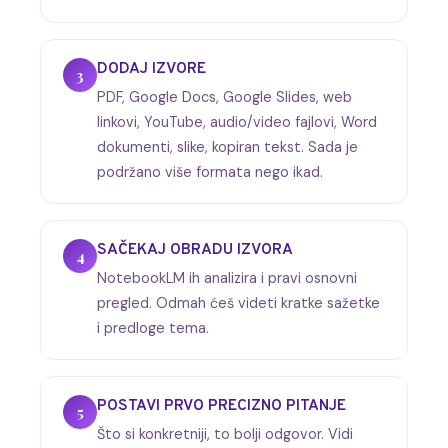
DODAJ IZVORE
3
PDF, Google Docs, Google Slides, web
linkovi, YouTube, audio/video fajlovi, Word
dokumenti, slike, kopiran tekst. Sada je
podržano više formata nego ikad.
SAČEKAJ OBRADU IZVORA
4
NotebookLM ih analizira i pravi osnovni
pregled. Odmah ćeš videti kratke sažetke
i predloge tema.
POSTAVI PRVO PRECIZNO PITANJE
5
Što si konkretniji, to bolji odgovor. Vidi