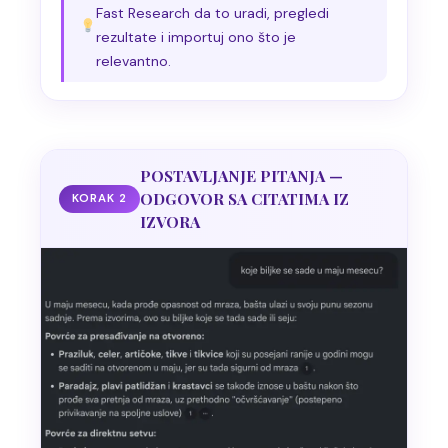
Fast Research da to uradi, pregledi
rezultate i importuj ono što je
relevantno.
POSTAVLJANJE PITANJA —
ODGOVOR SA CITATIMA IZ
KORAK 2
IZVORA