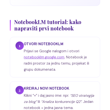
NotebookLM tutorial: kako
napraviti prvi notebook
OTVORI NOTEBOOKLM
1
Prijavi se Google nalogom i otvori
notebooklm.google.com
. Notebook je
radni prostor za jednu temu, projekat ili
grupu dokumenata.
KREIRAJ NOVI NOTEBOOK
2
Klikni “+” i daj jasno ime: npr.
“SEO strategija
za blog”
ili
“Analiza konkurencije Q2”
. Jedan
notebook = jedna jasna tema.