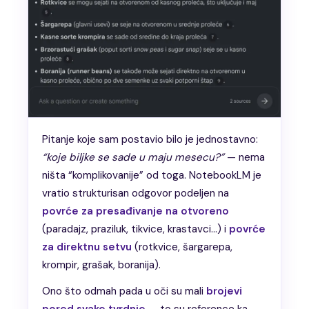
Pitanje koje sam postavio bilo je jednostavno:
“koje biljke se sade u maju mesecu?”
— nema
ništa “komplikovanije” od toga. NotebookLM je
vratio strukturisan odgovor podeljen na
povrće za presađivanje na otvoreno
(paradajz, praziluk, tikvice, krastavci…) i
povrće
za direktnu setvu
(rotkvice, šargarepa,
krompir, grašak, boranija).
Ono što odmah pada u oči su mali
brojevi