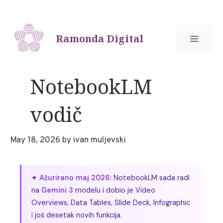
Skip
to
content
Ramonda Digital
MEN
NotebookLM
vodič
May 18, 2026
by
ivan muljevski
✦
Ažurirano maj 2026:
NotebookLM sada radi
na
Gemini 3
modelu i dobio je Video
Overviews, Data Tables, Slide Deck, Infographic
i još desetak novih funkcija.