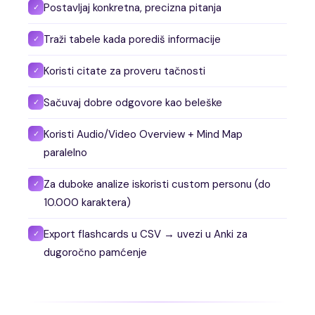
Postavljaj konkretna, precizna pitanja
✓
Traži tabele kada porediš informacije
✓
Koristi citate za proveru tačnosti
✓
Sačuvaj dobre odgovore kao beleške
✓
Koristi Audio/Video Overview + Mind Map
✓
paralelno
Za duboke analize iskoristi custom personu (do
✓
10.000 karaktera)
Export flashcards u CSV → uvezi u Anki za
✓
dugoročno pamćenje