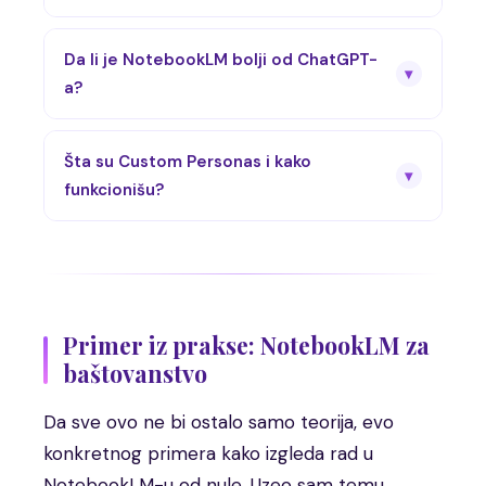
Da li je NotebookLM bolji od ChatGPT-
▾
a?
Šta su Custom Personas i kako
▾
funkcionišu?
Primer iz prakse: NotebookLM za
baštovanstvo
Da sve ovo ne bi ostalo samo teorija, evo
konkretnog primera kako izgleda rad u
NotebookLM-u od nule. Uzeo sam temu