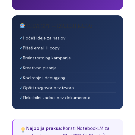
CHATGPT — IZABERI KADA:
Hoćeš ideje za naslov
Pišeš email ili copy
Brainstorming kampanje
Kreativno pisanje
Kodiranje i debugging
Opšti razgovor bez izvora
Fleksibilni zadaci bez dokumenata
Najbolja praksa:
Koristi NotebookLM za