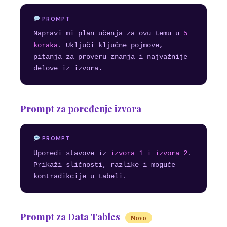
PROMPT
Napravi mi plan učenja za ovu temu u
5
koraka
. Uključi ključne pojmove,
pitanja za proveru znanja i najvažnije
delove iz izvora.
Prompt za poređenje izvora
PROMPT
Uporedi stavove iz
izvora 1 i izvora 2
.
Prikaži sličnosti, razlike i moguće
kontradikcije u tabeli.
Prompt za Data Tables
Novo