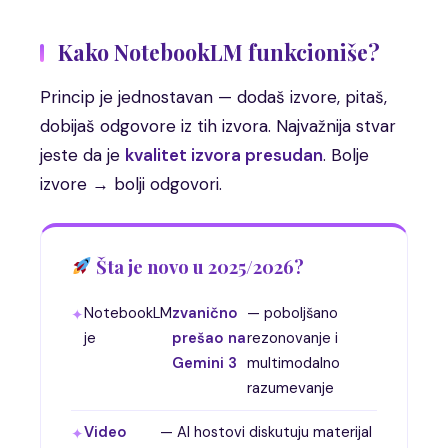
Kako NotebookLM funkcioniše?
Princip je jednostavan — dodaš izvore, pitaš,
dobijaš odgovore iz tih izvora. Najvažnija stvar
jeste da je
kvalitet izvora presudan
. Bolje
izvore → bolji odgovori.
Šta je novo u 2025/2026?
NotebookLM
zvanično
— poboljšano
je
prešao na
rezonovanje i
Gemini 3
multimodalno
razumevanje
Video
— AI hostovi diskutuju materijal