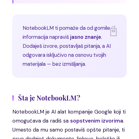
NotebookLM ti pomaže da od gomile
informacija napraviš
jasno znanje
.
Dodaješ izvore, postavljaš pitanja, a AI
odgovara isključivo na osnovu tvojih
materijala — bez izmišljanja.
Šta je NotebookLM?
NotebookLM je AI alat kompanije Google koji ti
omogućava da radiš sa
sopstvenim izvorima
.
Umesto da mu samo postaviš opšte pitanje, ti
prvo dodaješ dokumente, linkove, beleške ili