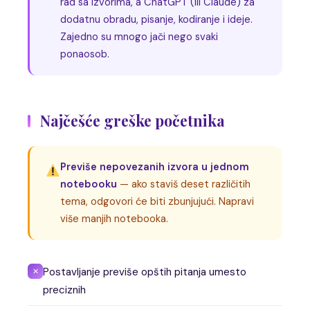
rad sa izvorima, a ChatGPT (ili Claude) za
dodatnu obradu, pisanje, kodiranje i ideje.
Zajedno su mnogo jači nego svaki
ponaosob.
Najčešće greške početnika
Previše nepovezanih izvora u jednom
notebooku
— ako staviš deset različitih
tema, odgovori će biti zbunjujući. Napravi
više manjih notebooka.
Postavljanje previše opštih pitanja umesto
✕
preciznih