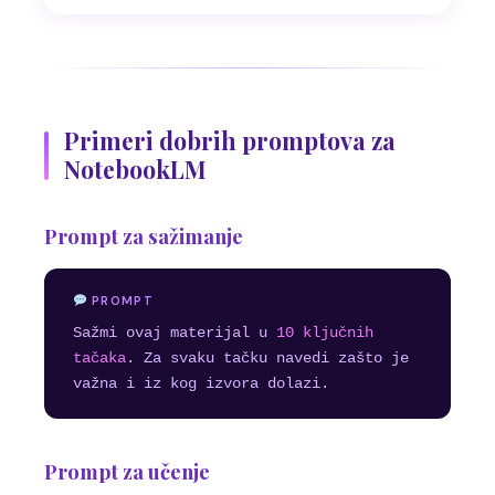
Primeri dobrih promptova za
NotebookLM
Prompt za sažimanje
PROMPT
Sažmi ovaj materijal u
10 ključnih
tačaka
. Za svaku tačku navedi zašto je
važna i iz kog izvora dolazi.
Prompt za učenje