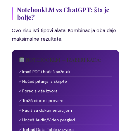
NotebookLM vs ChatGPT: šta je
bolje?
Ovo nisu isti tipovi alata. Kombinacija oba daje
maksimalne rezultate.
NOTEBOOKLM — IZABERI KADA:
Imaš PDF i hoćeš sažetak
Hoćeš pitanja iz skripte
Porediš više izvora
Tražiš citate i provere
Radiš sa dokumentacijom
Hoćeš Audio/Video pregled
Trebaš Data Table iz izvora