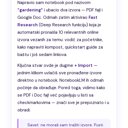
Napravio sam notebook pod nazivom
“gardening”
i ubacio dva izvora — PDF fajl i
Google Doc. Odmah zatim aktivirao
Fast
Research
(Deep Research funkciju) koja je
automatski pronašla 10 relevantnih online
izvora vezanih za temu: vodič za početnike,
kako napraviti kompost, quickstart guide za
baštu i još sedam linkova.
Ključna stvar ovde je dugme
+ Import
—
jednim klikom uvlačiš sve pronađene izvore
direktno u notebook. NotebookLM ih odmah
počinje da obrađuje. Pored toga, vidimo kako
se PDF i Doc fajl već pojavljuju u listi sa
checkmarkovima — znači sve je prepoznato i u
obradi.
Savet: ne moraš sam tražiti izvore. Pusti