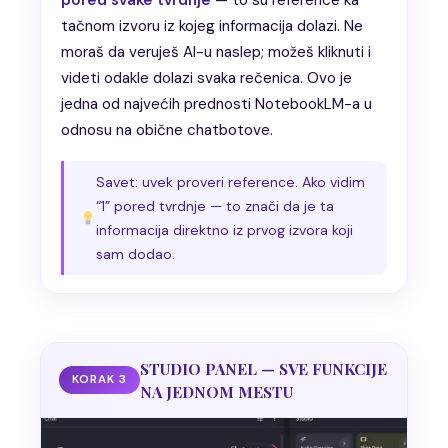
pored svake tvrdnje
— to su reference ka
tačnom izvoru iz kojeg informacija dolazi. Ne
moraš da veruješ AI-u naslep; možeš kliknuti i
videti odakle dolazi svaka rečenica. Ovo je
jedna od najvećih prednosti NotebookLM-a u
odnosu na obične chatbotove.
Savet: uvek proveri reference. Ako vidim
“1” pored tvrdnje — to znači da je ta
informacija direktno iz prvog izvora koji
sam dodao.
STUDIO PANEL — SVE FUNKCIJE
KORAK 3
NA JEDNOM MESTU