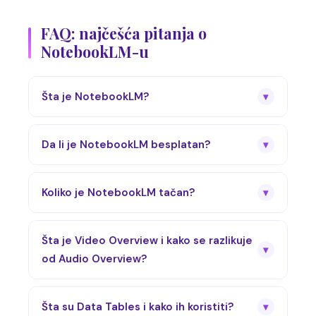
FAQ: najčešća pitanja o
NotebookLM-u
Šta je NotebookLM?
▾
Da li je NotebookLM besplatan?
▾
Koliko je NotebookLM tačan?
▾
Šta je Video Overview i kako se razlikuje
▾
od Audio Overview?
Šta su Data Tables i kako ih koristiti?
▾