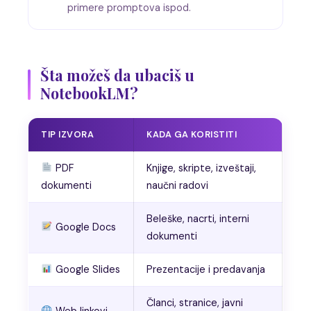
primere promptova ispod.
Šta možeš da ubaciš u
NotebookLM?
TIP IZVORA
KADA GA KORISTITI
PDF
Knjige, skripte, izveštaji,
dokumenti
naučni radovi
Beleške, nacrti, interni
Google Docs
dokumenti
Google Slides
Prezentacije i predavanja
Članci, stranice, javni
Web linkovi