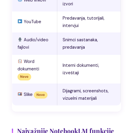
izvori
Predavanja, tutorijali,
YouTube
intervjui
Audio/video
Snimci sastanaka,
fajlovi
predavanja
Word
Interni dokumenti,
dokumenti
izveštaji
Novo
Dijagrami, screenshots,
Slike
Novo
vizuelni materijali
Najvažnije NotebookLM funkcije