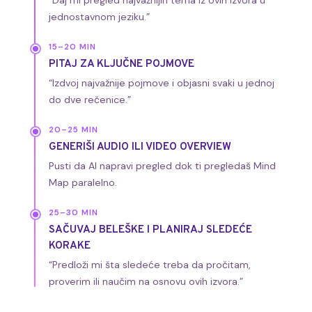
“Daj mi pregled najvažnijih tema iz ovih izvora u
jednostavnom jeziku.”
15–20 MIN
PITAJ ZA KLJUČNE POJMOVE
“Izdvoj najvažnije pojmove i objasni svaki u jednoj
do dve rečenice.”
20–25 MIN
GENERIŠI AUDIO ILI VIDEO OVERVIEW
Pusti da AI napravi pregled dok ti pregledaš Mind
Map paralelno.
25–30 MIN
SAČUVAJ BELEŠKE I PLANIRAJ SLEDEĆE
KORAKE
“Predloži mi šta sledeće treba da pročitam,
proverim ili naučim na osnovu ovih izvora.”