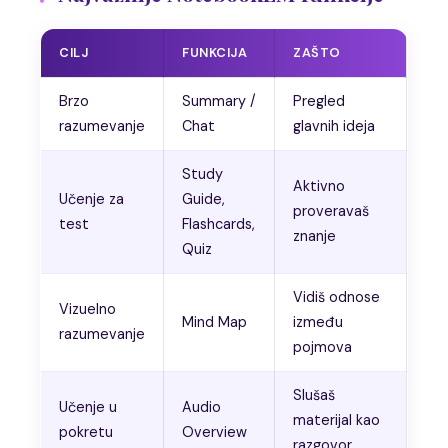
CILJ
FUNKCIJA
ZAŠTO
Brzo
Summary /
Pregled
razumevanje
Chat
glavnih ideja
Study
Aktivno
Učenje za
Guide,
proveravaš
test
Flashcards,
znanje
Quiz
Vidiš odnose
Vizuelno
Mind Map
između
razumevanje
pojmova
Slušaš
Učenje u
Audio
materijal kao
pokretu
Overview
razgovor