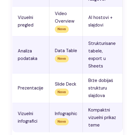
Video
Vizuelni
AI hostovi +
Overview
pregled
slajdovi
Novo
Strukturisane
Data Table
Analiza
tabele,
podataka
export u
Novo
Sheets
Brže dobijaš
Slide Deck
Prezentacije
strukturu
Novo
slajdova
Kompaktni
Vizuelni
Infographic
vizuelni prikaz
infografici
Novo
teme