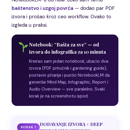
baštenstvo i uzgoj povrća
— dodao par PDF
izvora i prošao kroz ceo workflow. Ovako to
izgleda u praksi.
Notebook: “Bašta za sve” — od
izvora do infografika za 10 minuta
Kreirao sam jedan notebook, ubacio dva
izvora (PDF priručnik i gardening guide),
postavio pitanja i pustio NotebookLM da
generiše Mind Map, Infographic, Report i
Audio Overview — sve paralelno. Svaki
korak je na screenshotu ispod.
DODAVANJE IZVORA + DEEP
KORAK 1