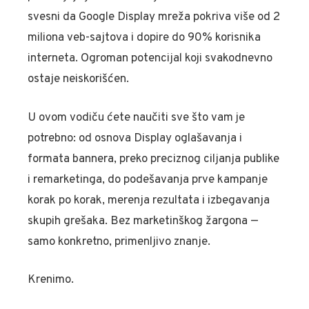
svesni da Google Display mreža pokriva više od 2
miliona veb-sajtova i dopire do 90% korisnika
interneta. Ogroman potencijal koji svakodnevno
ostaje neiskorišćen.
U ovom vodiču ćete naučiti sve što vam je
potrebno: od osnova Display oglašavanja i
formata bannera, preko preciznog ciljanja publike
i remarketinga, do podešavanja prve kampanje
korak po korak, merenja rezultata i izbegavanja
skupih grešaka. Bez marketinškog žargona —
samo konkretno, primenljivo znanje.
Krenimo.