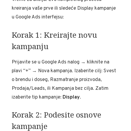
kreiranja vaše prve ili sledeće Display kampanje
u Google Ads interfejsu:
Korak 1: Kreirajte novu
kampanju
Prijavite se u Google Ads nalog → kliknite na
plavi “+” → Nova kampanja. Izaberite cilj: Svest
o brendu i doseg, Razmatranje proizvoda,
Prodaja/Leads, ili Kampanja bez cilja. Zatim
izaberite tip kampanje:
Display
.
Korak 2: Podesite osnove
kampanje