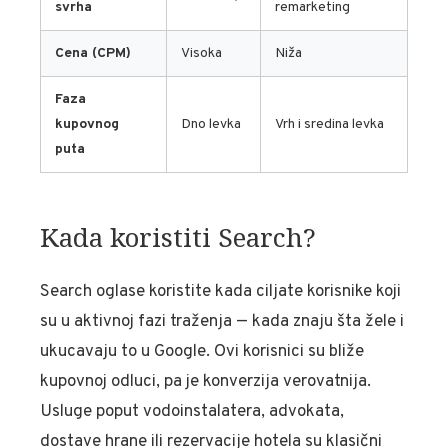
svrha
remarketing
Cena (CPM)
Visoka
Niža
Faza
kupovnog
Dno levka
Vrh i sredina levka
puta
Kada koristiti Search?
Search oglase koristite kada ciljate korisnike koji
su u aktivnoj fazi traženja — kada znaju šta žele i
ukucavaju to u Google. Ovi korisnici su bliže
kupovnoj odluci, pa je konverzija verovatnija.
Usluge poput vodoinstalatera, advokata,
dostave hrane ili rezervacije hotela su klasični