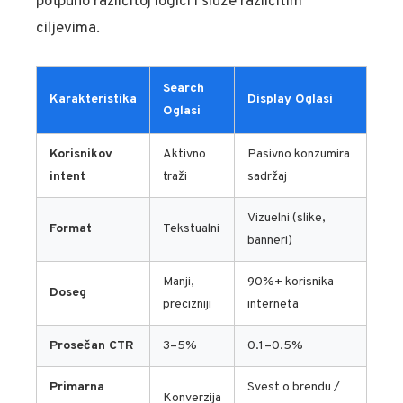
potpuno različitoj logici i služe različitim
ciljevima.
Search
Karakteristika
Display Oglasi
Oglasi
Korisnikov
Aktivno
Pasivno konzumira
intent
traži
sadržaj
Vizuelni (slike,
Format
Tekstualni
banneri)
Manji,
90%+ korisnika
Doseg
precizniji
interneta
Prosečan CTR
3–5%
0.1–0.5%
Primarna
Svest o brendu /
Konverzija