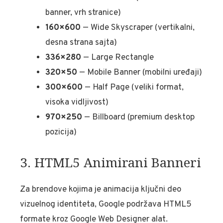
banner, vrh stranice)
160×600
— Wide Skyscraper (vertikalni,
desna strana sajta)
336×280
— Large Rectangle
320×50
— Mobile Banner (mobilni uređaji)
300×600
— Half Page (veliki format,
visoka vidljivost)
970×250
— Billboard (premium desktop
pozicija)
3. HTML5 Animirani Banneri
Za brendove kojima je animacija ključni deo
vizuelnog identiteta, Google podržava HTML5
formate kroz Google Web Designer alat.