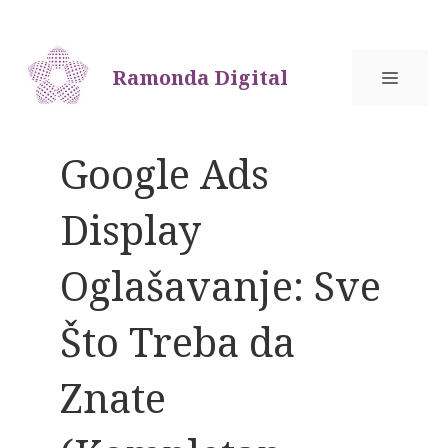
Skip
to
content
Ramonda Digital
MEN
Google Ads
Display
Oglašavanje: Sve
Što Treba da
Znate