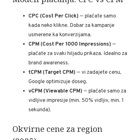
CPC (Cost Per Click)
— plaćate samo
kada neko klikne. Dobar za kampanje
usmerene ka konverzijama.
CPM (Cost Per 1000 Impressions)
—
plaćate za svaki hiljadu prikaza. Idealno za
brand awareness.
tCPM (Target CPM)
— vi zadajete cenu,
Google optimizuje doseg.
vCPM (Viewable CPM)
— plaćate samo za
vidljive impresije (min. 50% vidljiv, min. 1
sekunda).
Okvirne cene za region