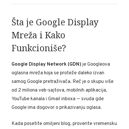
Šta je Google Display
Mreža i Kako
Funkcioniše?
Google Display Network (GDN)
je Googleova
oglasna mreža koja se proteže daleko izvan
samog Google pretraživača. Reč je o skupu više
od 2 miliona veb-sajtova, mobilnih aplikacija,
YouTube kanala i Gmail inboxa — svuda gde
Google ima dogovor o prikazivanju oglasa.
Kada posetite omiljeni blog, proverite vremensku