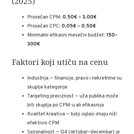
(2025)
Prosečan CPM:
0.50€ – 3.00€
Prosečan CPC:
0.05€ – 0.50€
Minimalni efikasni mesečni budžet:
150–
300€
Faktori koji utiču na cenu
Industrija — finansije, pravo i nekretnine su
skuplje kategorije
Targeting preciznost — uža publika može
biti skuplja po CPM-u ali efikasnija
Kvalitet kreativa — bolji oglasi imaju niži
efektivni CPM
Sezonalnost — Q4 (oktobar–decembar) je