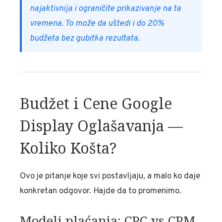
najaktivnija i ograničite prikazivanje na ta
vremena. To može da uštedi i do 20%
budžeta bez gubitka rezultata.
Budžet i Cene Google
Display Oglašavanja —
Koliko Košta?
Ovo je pitanje koje svi postavljaju, a malo ko daje
konkretan odgovor. Hajde da to promenimo.
Modeli plaćanja: CPC vs CPM