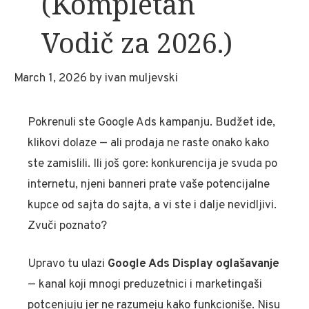
(Kompletan
Vodič za 2026.)
March 1, 2026
by
ivan muljevski
Pokrenuli ste Google Ads kampanju. Budžet ide,
klikovi dolaze — ali prodaja ne raste onako kako
ste zamislili. Ili još gore: konkurencija je svuda po
internetu, njeni banneri prate vaše potencijalne
kupce od sajta do sajta, a vi ste i dalje nevidljivi.
Zvuči poznato?
Upravo tu ulazi
Google Ads Display oglašavanje
— kanal koji mnogi preduzetnici i marketingaši
potcenjuju jer ne razumeju kako funkcioniše. Nisu