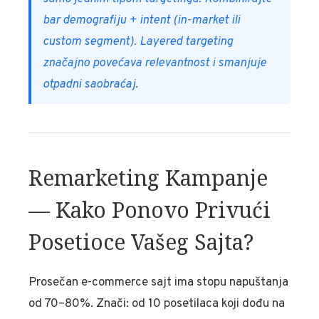
bar demografiju + intent (in-market ili
custom segment). Layered targeting
značajno povećava relevantnost i smanjuje
otpadni saobraćaj.
Remarketing Kampanje
— Kako Ponovo Privući
Posetioce Vašeg Sajta?
Prosečan e-commerce sajt ima stopu napuštanja
od 70–80%. Znači: od 10 posetilaca koji dođu na