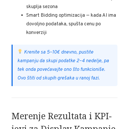
skuplja sezona
Smart Bidding optimizacija — kada AI ima
dovoljno podataka, spušta cenu po
konverziji
Krenite sa 5–10€ dnevno, pustite
kampanju da skupi podatke 2–4 nedelje, pa
tek onda povećavajte ono što funkcioniše.
Ovo štiti od skupih grešaka u ranoj fazi.
Merenje Rezultata i KPI-
jevi za Display Kampanje