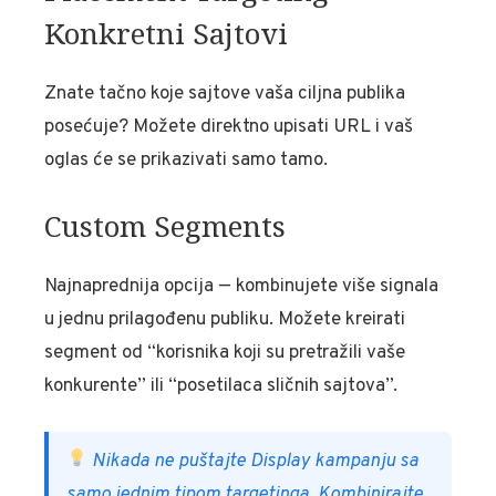
Konkretni Sajtovi
Znate tačno koje sajtove vaša ciljna publika
posećuje? Možete direktno upisati URL i vaš
oglas će se prikazivati samo tamo.
Custom Segments
Najnaprednija opcija — kombinujete više signala
u jednu prilagođenu publiku. Možete kreirati
segment od “korisnika koji su pretražili vaše
konkurente” ili “posetilaca sličnih sajtova”.
Nikada ne puštajte Display kampanju sa
samo jednim tipom targetinga. Kombinirajte