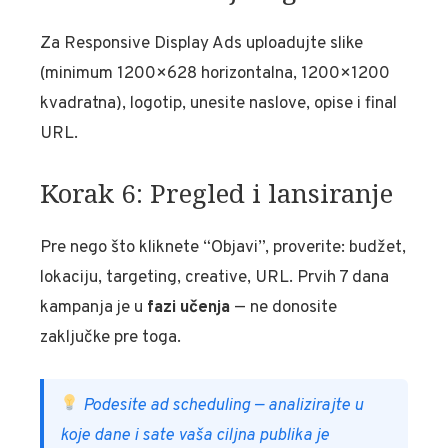
Za Responsive Display Ads uploadujte slike
(minimum 1200×628 horizontalna, 1200×1200
kvadratna), logotip, unesite naslove, opise i final
URL.
Korak 6: Pregled i lansiranje
Pre nego što kliknete “Objavi”, proverite: budžet,
lokaciju, targeting, creative, URL. Prvih 7 dana
kampanja je u
fazi učenja
— ne donosite
zaključke pre toga.
Podesite ad scheduling — analizirajte u
koje dane i sate vaša ciljna publika je