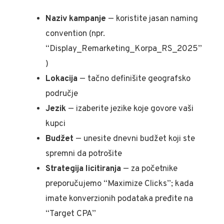
Naziv kampanje
— koristite jasan naming
convention (npr.
“Display_Remarketing_Korpa_RS_2025”
)
Lokacija
— tačno definišite geografsko
područje
Jezik
— izaberite jezike koje govore vaši
kupci
Budžet
— unesite dnevni budžet koji ste
spremni da potrošite
Strategija licitiranja
— za početnike
preporučujemo “Maximize Clicks”; kada
imate konverzionih podataka pređite na
“Target CPA”