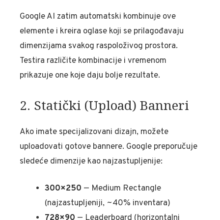
Google AI zatim automatski kombinuje ove
elemente i kreira oglase koji se prilagođavaju
dimenzijama svakog raspoloživog prostora.
Testira različite kombinacije i vremenom
prikazuje one koje daju bolje rezultate.
2. Statički (Upload) Banneri
Ako imate specijalizovani dizajn, možete
uploadovati gotove bannere. Google preporučuje
sledeće dimenzije kao najzastupljenije:
300×250
— Medium Rectangle
(najzastupljeniji, ~40% inventara)
728×90
— Leaderboard (horizontalni